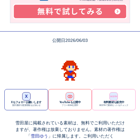
公開日2026/06/03
X
BOOTH
Xもフォローお願いします
YouTubeも公開中
有料素材も販売中
新作素材や更新情報をお知らせ
フリーBGM公開中
BOOTHで素材セットをチェック
雪田屋に
掲載されている素材は、
無料でご利用
いただけ
ますが、著作権は
放棄しておりません。
素材の
著作権は
「
雪田ゆう
」に
帰属します。
ご利用いただく