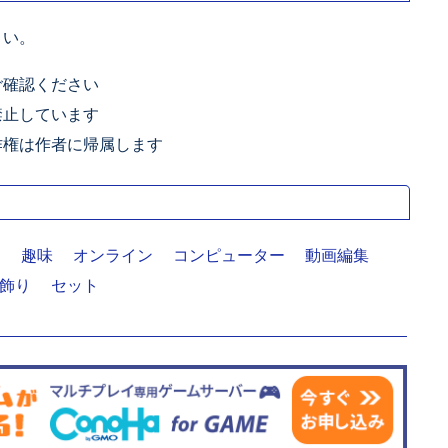
さい。
ご確認ください
禁止しています
作権は作者に帰属します
明
趣味
オンライン
コンピューター
動画編集
飾り
セット