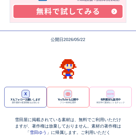
公開日2026/05/22
X
BOOTH
Xもフォローお願いします
YouTubeも公開中
有料素材も販売中
新作素材や更新情報をお知らせ
フリーBGM公開中
BOOTHで素材セットをチェック
雪田屋に
掲載されている素材は、
無料でご利用
いただけ
ますが、著作権は
放棄しておりません。
素材の
著作権は
「
雪田ゆう
」に
帰属します。
ご利用いただく